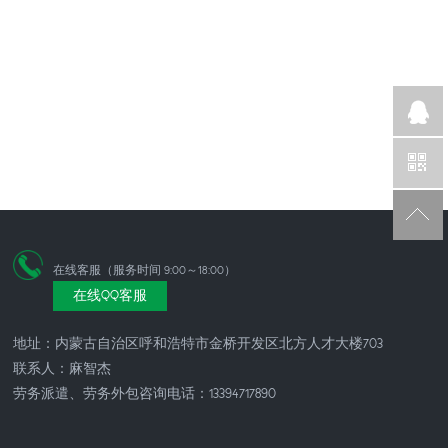
在线客服（服务时间 9:00～18:00）
在线QQ客服
地址：内蒙古自治区呼和浩特市金桥开发区北方人才大楼703
联系人：麻智杰
劳务派遣、劳务外包咨询电话：13394717890