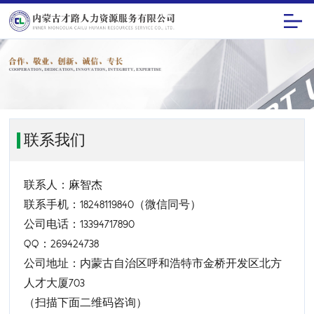
联系我们
联系人：麻智杰
联系手机：18248119840（微信同号）
公司电话：
13394717890
QQ：269424738
公司地址：内蒙古自治区呼和浩特市金桥开发区北方
人才大厦703
（扫描下面二维码咨询）